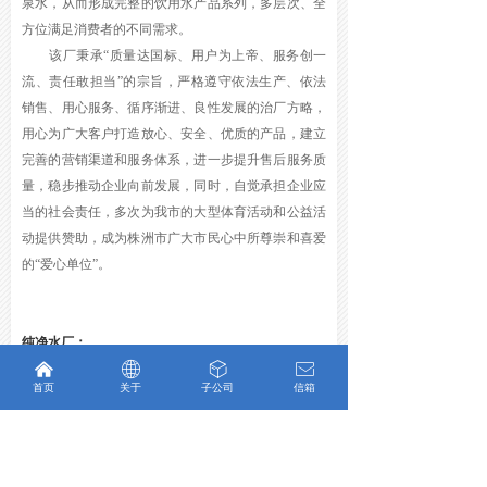
泉水，从而形成完整的饮用水产品系列，多层次、全
方位满足消费者的不同需求。
该厂秉承“质量达国标、用户为上帝、服务创一
流、责任敢担当”的宗旨，严格遵守依法生产、依法
销售、用心服务、循序渐进、良性发展的治厂方略，
用心为广大客户打造放心、安全、优质的产品，建立
完善的营销渠道和服务体系，进一步提升售后服务质
量，稳步推动企业向前发展，同时，自觉承担企业应
当的社会责任，多次为我市的大型体育活动和公益活
动提供赞助，成为株洲市广大市民心中所尊崇和喜爱
的“爱心单位”。
纯净水厂：
낀
ꄓ
ꁦ
ꂘ
地址：株洲市芦淞区体育路15号
首页
关于
子公司
信箱
电话：0731-22677926
官方微博
官方微信
官方APP