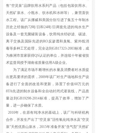
售“空灵泉”品牌饮用水系列产品（包括包装饮用水、
天然矿泉水、小瓶水、饮水机和水杯等），兼营直饮
水工程。该厂从挪威和美国分别引进了集五十年制水
历史之经验的72吨/日和24吨/日两套先进的纯水生产
设备及一套无菌罐装设备，饮用纯水经砂滤、碳滤、
离子交换及国际先进的RO反渗透和臭氧、紫外线消
毒等多种工艺处理，完全达到GB17323-2003标准，成
为株洲市首家获得QS认证的单位，并连续十年被省技
术监督局授予湖南省质量信用A级企业。
为了满足市场不断增长的水量及消费者对水质提
出更高要求的需求，2009年该厂对生产场地和生产设
备进行了全面的改造和更新，添置了价值60万元的
8T/h先进的制水设备和全自动封闭式灌装线，产品质
量达到GB19298-2014标准，提高了效率，增加了产
量，进一步确保了水质。
2010年，在原有纯净水的基础上，该厂与科研机构
合作，开发生产出了“空灵泉”活性氧化纯净水及“空灵
泉”天然优质山泉水，2015年准备开发“含气型”天然矿