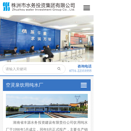
首页
丰源水务
끀
丰源水务
建安一分公司
排水公司
建安二分公司
县水司
株水人家物业管理分公司
空灵泉饮用纯水厂
咨询电话
ꄙ
0731-22333555
高效净化剂厂
끀
空灵泉饮用纯水厂
供水服务公司
园林绿化分公司
湖南省丰源水务投资建设有限责任公司饮用纯水
厂于1998年5月成立，同年8月正式投产，主要生产销