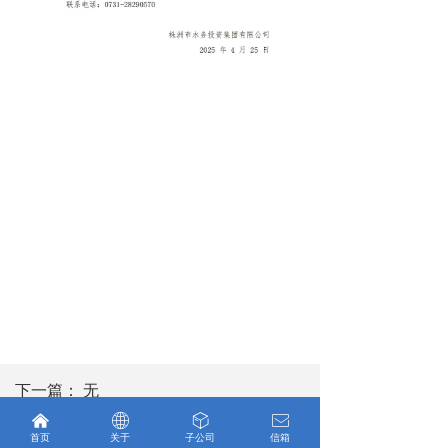
下一篇：
无
낀
ꄓ
ꁦ
ꂘ
首页
关于
子公司
信箱