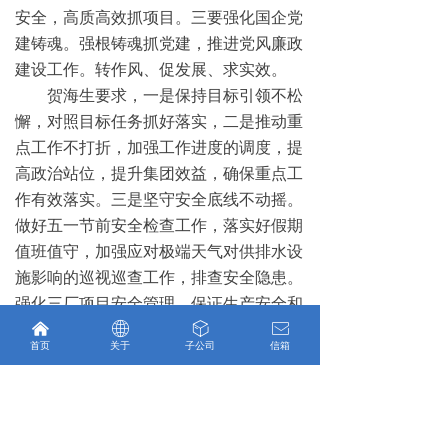
安全，高质高效抓项目。三要强化国企党
建铸魂。强根铸魂抓党建，推进党风廉政
建设工作。转作风、促发展、求实效。
贺海生要求，一是保持目标引领不松
懈，对照目标任务抓好落实，二是推动重
点工作不打折，加强工作进度的调度，提
高政治站位，提升集团效益，确保重点工
作有效落实。三是坚守安全底线不动摇。
做好五一节前安全检查工作，落实好假期
值班值守，加强应对极端天气对供排水设
施影响的巡视巡查工作，排查安全隐患。
强化三厂项目安全管理，保证生产安全和
项目安全工作两不误。
낀
ꄓ
ꁦ
ꂘ
首页
关于
子公司
信箱
集团全体中层正职管理人员、部门
（单位）负责人参加。
下一篇：
无