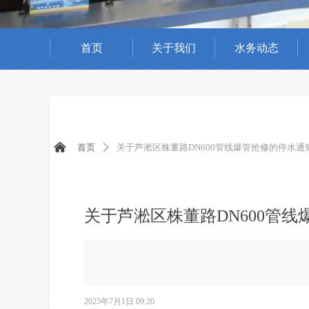
首页
关于我们
水务动态
낀
首页
关于芦淞区株董路DN600管线爆管抢修的停水通
ꄲ
关于芦淞区株董路DN600管
2025年7月1日
09:20