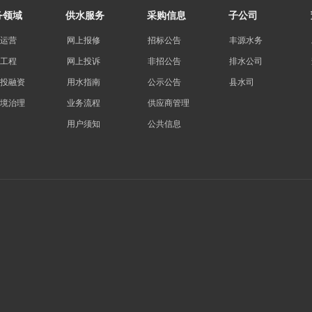
务领域
供水服务
采购信息
子公司
运营
网上报修
招标公告
丰源水务
工程
网上投诉
非招公告
排水公司
投融资
用水指南
公示公告
县水司
境治理
业务流程
供应商管理
用户须知
公共信息