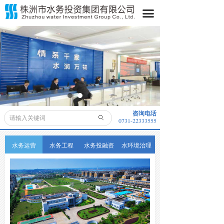
首页
끀
关于我们
水务动态
水务公开
业务领域
咨询电话
ꄙ
0731-22333555
便民服务
水务运营
水务工程
水务投融资
水环境治理
采购信息
子公司
董事长信箱