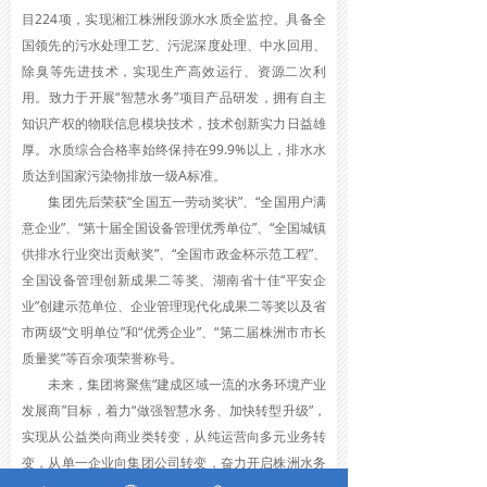
目224项，实现湘江株洲段源水水质全监控。具备全
国领先的污水处理工艺、污泥深度处理、中水回用、
除臭等先进技术，实现生产高效运行、资源二次利
用。致力于开展“智慧水务”项目产品研发，拥有自主
知识产权的物联信息模块技术，技术创新实力日益雄
厚。水质综合合格率始终保持在99.9%以上，排水水
质达到国家污染物排放一级A标准。
集团先后荣获“全国五一劳动奖状”、“全国用户满
意企业”、“第十届全国设备管理优秀单位”、“全国城镇
供排水行业突出贡献奖”、“全国市政金杯示范工程”、
全国设备管理创新成果二等奖、湖南省十佳“平安企
业”创建示范单位、企业管理现代化成果二等奖以及省
市两级“文明单位”和“优秀企业”、“第二届株洲市市长
质量奖”等百余项荣誉称号。
未来，集团将聚焦“建成区域一流的水务环境产业
发展商”目标，着力“做强智慧水务、加快转型升级”，
实现从公益类向商业类转变，从纯运营向多元业务转
变，从单一企业向集团公司转变，奋力开启株洲水务