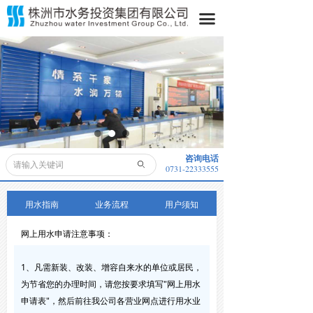
首页
끀
关于我们
水务动态
水务公开
业务领域
咨询电话
ꄙ
0731-22333555
便民服务
采购信息
用水指南
业务流程
用户须知
网上用水申请注意事项：
子公司
董事长信箱
1、凡需新装、改装、增容自来水的单位或居民，
为节省您的办理时间，请您按要求填写"网上用水
申请表"，然后前往我公司各营业网点进行用水业